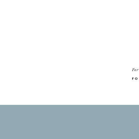
For
FO