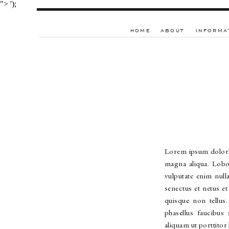
">
');
HOME
ABOUT
INFORMA
Lorem ipsum dolor s
magna aliqua. Lobo
vulputate enim null
senectus et netus e
quisque non tellus
phasellus faucibus
aliquam ut porttitor 