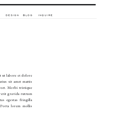
DESIGN
BLOG
INQUIRE
 ut labore et dolore
ius sit amet mattis
eet. Morbi tristique
rerit gravida rutrum
s egestas fringilla
 Porta lorem mollis