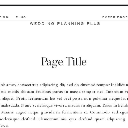
TION
PLUS
EXPERIENCE
WEDDING PLANNING PLUS
Page Title
it amet, consectetur adipiscing elit, sed do eiusmod tempor incididunt
rtis mattis aliquam faucibus purus in massa tempor nec. Interdum var
a aliquet. Proin fermentum leo vel orci porta non pulvinar neque laor
t malesuada. Nunc scelerisque viverra mauris in aliquam. Risus in hend
. Mauris augue neque gravida in fermentum et. Commodo sed egesta
 scelerisque eleifend. Elementum nisi quis eleifend quam adipiscing.
leo a.