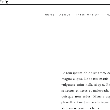
">
');
HOME
ABOUT
INFORMATION
P
Lorem ipsum dolor sit amet, co
magna aliqua. Lobortis mattis
vulputate enim nulla aliquet. 
senectus et netus et malesuada
quisque non tellus. Mauris a
phasellus faucibus scelerisqu
aliquam ut porttitor leo a.